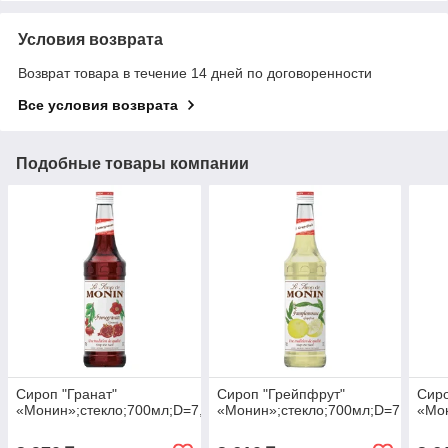
Условия возврата
Возврат товара в течение 14 дней по договоренности
Все условия возврата
Подобные товары компании
Сироп "Гранат"
Сироп "Грейпфрут"
Сиро
«Монин»;стекло;700мл;D=7,H=31см
«Монин»;стекло;700мл;D=7,H=31с
«Мон