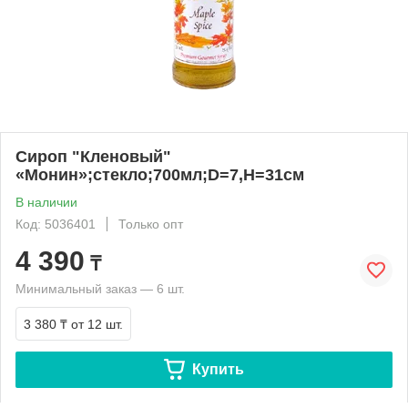
Сироп "Кленовый"
«Монин»;стекло;700мл;D=7,H=31см
В наличии
Код: 5036401
Только опт
4 390
₸
Минимальный заказ — 6 шт.
3 380 ₸
от 12 шт.
Купить