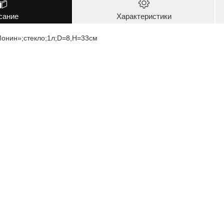
сание
Характеристики
Монин»;стекло;1л;D=8,H=33см