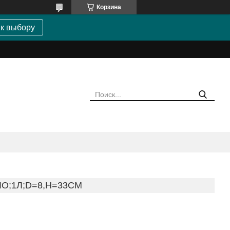
Корзина
 к выбору
О;1Л;D=8,H=33СМ