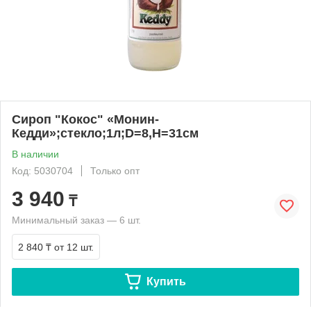
Сироп "Кокос" «Монин-
Кедди»;стекло;1л;D=8,H=31см
В наличии
Код: 5030704
Только опт
3 940
₸
Минимальный заказ — 6 шт.
2 840 ₸
от 12 шт.
Купить