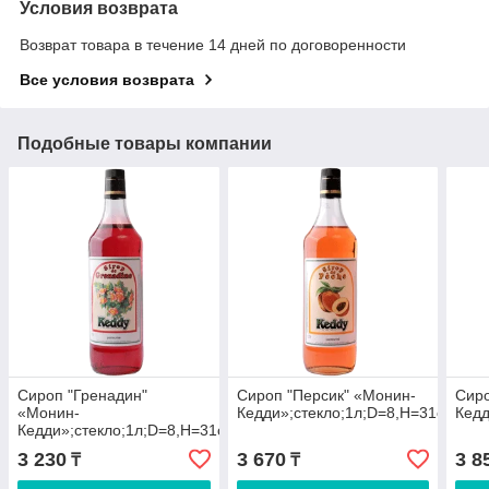
Условия возврата
Возврат товара в течение 14 дней по договоренности
Все условия возврата
Подобные товары компании
Сироп "Гренадин"
Сироп "Персик" «Монин-
Сиро
«Монин-
Кедди»;стекло;1л;D=8,H=31см
Кедд
Кедди»;стекло;1л;D=8,H=31см
3 230
3 670
3 8
₸
₸