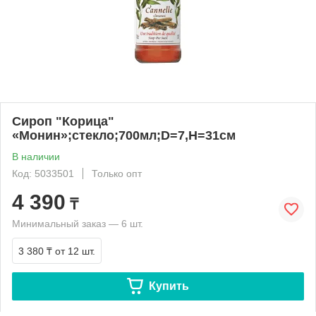
Сироп "Корица"
«Монин»;стекло;700мл;D=7,H=31см
В наличии
Код: 5033501
Только опт
4 390
₸
Минимальный заказ — 6 шт.
3 380 ₸
от 12 шт.
Купить