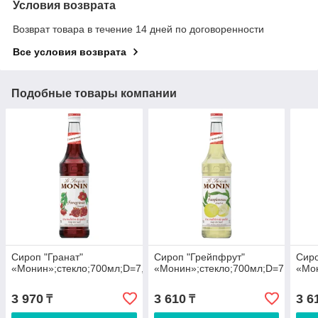
Условия возврата
Возврат товара в течение 14 дней по договоренности
Все условия возврата
Подобные товары компании
Сироп "Гранат"
Сироп "Грейпфрут"
Сиро
«Монин»;стекло;700мл;D=7,H=31см
«Монин»;стекло;700мл;D=7,H=31с
«Мон
3 970
3 610
3 6
₸
₸