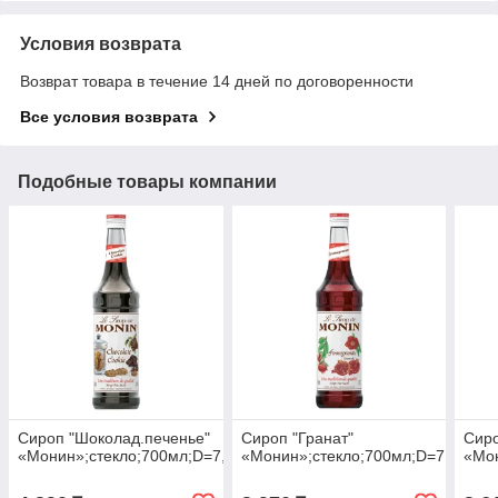
Условия возврата
Возврат товара в течение 14 дней по договоренности
Все условия возврата
Подобные товары компании
Сироп "Шоколад.печенье"
Сироп "Гранат"
Сиро
«Монин»;стекло;700мл;D=7,H=31см
«Монин»;стекло;700мл;D=7,H=31с
«Мон