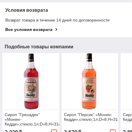
Условия возврата
Возврат товара в течение 14 дней по договоренности
Все условия возврата
Подобные товары компании
Сироп "Гренадин"
Сироп "Персик" «Монин-
Сиро
«Монин-
Кедди»;стекло;1л;D=8,H=31см
Кедд
Кедди»;стекло;1л;D=8,H=31см