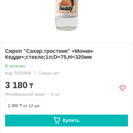
Сироп "Сахар.тростник" «Монин-
Кедди»;стекло;1л;D=75,H=320мм
В наличии
Код: 5032904
Только опт
3 180
₸
Минимальный заказ — 6 шт.
2 300 ₸
от 12 шт.
Купить