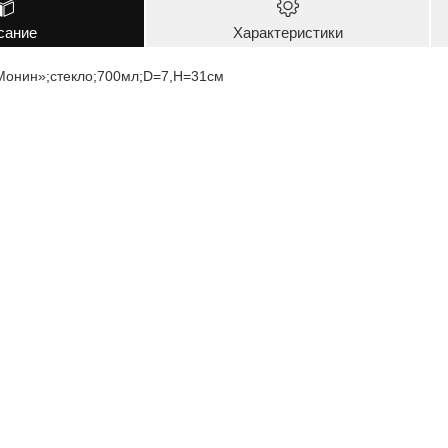
сание
Характеристики
Монин»;стекло;700мл;D=7,H=31см