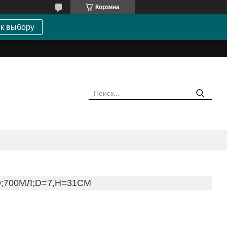
Корзина
 к выбору
;700МЛ;D=7,H=31СМ