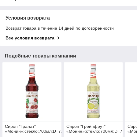
Условия возврата
Возврат товара в течение 14 дней по договоренности
Все условия возврата
Подобные товары компании
Сироп "Гранат"
Сироп "Грейпфрут"
Сиро
«Монин»;стекло;700мл;D=7,H=31см
«Монин»;стекло;700мл;D=7,H=31с
«Мон