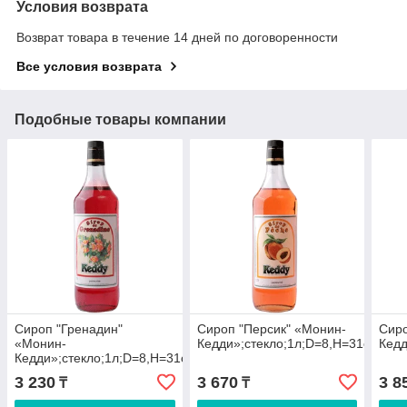
Условия возврата
Возврат товара в течение 14 дней по договоренности
Все условия возврата
Подобные товары компании
Сироп "Гренадин"
Сироп "Персик" «Монин-
Сиро
«Монин-
Кедди»;стекло;1л;D=8,H=31см
Кедд
Кедди»;стекло;1л;D=8,H=31см
3 230
3 670
3 8
₸
₸