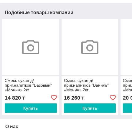
Подобные товары компании
Смесь сухая д/
Смесь сухая д/
Смес
приг.напитков "Базовый"
приг.напитков "Ваниль"
приг
«Монин» 2кг
«Монин» 2кг
«Мон
14 820
16 260
20 
₸
₸
Купить
Купить
О нас