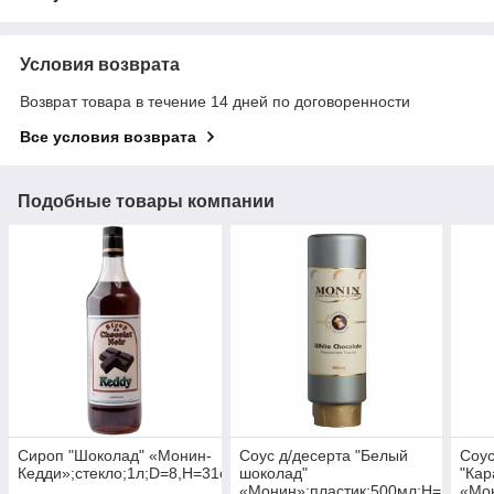
Условия возврата
Возврат товара в течение 14 дней по договоренности
Все условия возврата
Подобные товары компании
Сироп "Шоколад" «Монин-
Соус д/десерта "Белый
Соус
Кедди»;стекло;1л;D=8,H=31см
шоколад"
"Кар
«Монин»;пластик;500мл;H=20.5см
«Мон