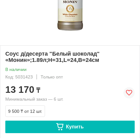
Соус д/десерта "Белый шоколад"
«Монин»;1.89л;H=31,L=24,B=24см
В наличии
Код: 5031423
Только опт
13 170
₸
Минимальный заказ — 6 шт.
9 500 ₸
от 12 шт.
Купить