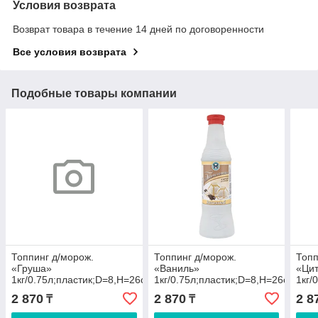
Условия возврата
Возврат товара в течение 14 дней по договоренности
Все условия возврата
Подобные товары компании
Топпинг д/морож.
Топпинг д/морож.
Топп
«Груша»
«Ваниль»
«Цит
1кг/0.75л;пластик;D=8,H=26см
1кг/0.75л;пластик;D=8,H=26см
1кг/
2 870
2 870
2 8
₸
₸