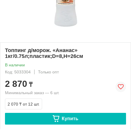
Топпинг д/морож. «Ананас»
1кг/0.75л;пластик;D=8,H=26см
В наличии
Код: 5033304
Только опт
2 870
₸
Минимальный заказ — 6 шт.
2 070 ₸
от 12 шт.
Купить