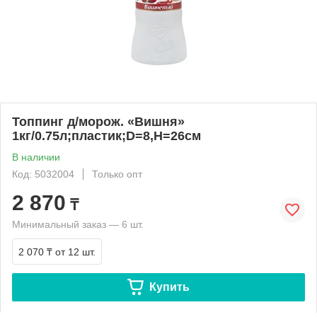
Топпинг д/морож. «Вишня»
1кг/0.75л;пластик;D=8,H=26см
В наличии
Код: 5032004
Только опт
2 870
₸
Минимальный заказ — 6 шт.
2 070 ₸
от 12 шт.
Купить