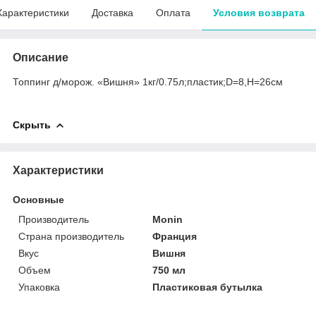
Характеристики
Доставка
Оплата
Условия возврата
Описание
Топпинг д/морож. «Вишня» 1кг/0.75л;пластик;D=8,H=26см
Скрыть
Характеристики
Основные
Производитель
Monin
Страна производитель
Франция
Вкус
Вишня
Объем
750 мл
Упаковка
Пластиковая бутылка