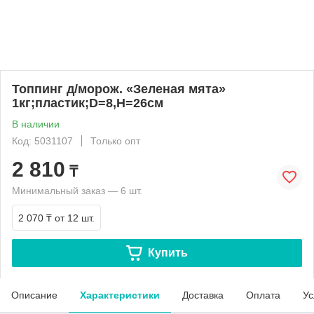
Топпинг д/морож. «Зеленая мята»
1кг;пластик;D=8,H=26см
В наличии
Код: 5031107
Только опт
2 810
₸
Минимальный заказ — 6 шт.
2 070 ₸
от 12 шт.
Купить
Описание
Характеристики
Доставка
Оплата
Ус