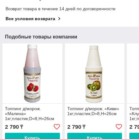
Возврат товара в течение 14 дней по договоренности
Все условия возврата
Подобные товары компании
Топпинг д/морож.
Топпинг д/морож. «Киви»
Топп
«Малина»
1кг;пластик;D=8,H=26см
«Кл
1кг;пластик;D=8,H=26см
1кг;
2 790
2 790
2 7
₸
₸
Купить
Купить