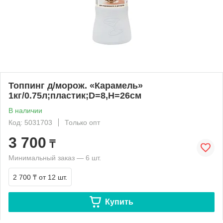
Топпинг д/морож. «Карамель»
1кг/0.75л;пластик;D=8,H=26см
В наличии
Код: 5031703
Только опт
3 700
₸
Минимальный заказ — 6 шт.
2 700 ₸
от 12 шт.
Купить