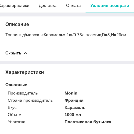
Характеристики
Доставка
Оплата
Условия возврата
Описание
Топпинг д/морож. «Карамель» 1кг/0.75л;пластик;D=8,H=26см
Скрыть
Характеристики
Основные
Производитель
Monin
Страна производитель
Франция
Вкус
Карамель
Объем
1000 мл
Упаковка
Пластиковая бутылка