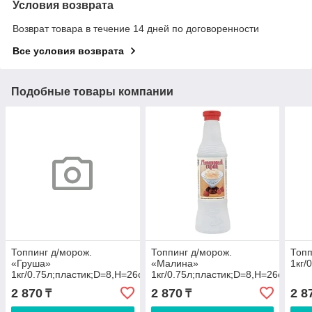
Условия возврата
Возврат товара в течение 14 дней по договоренности
Все условия возврата
Подобные товары компании
Топпинг д/морож.
Топпинг д/морож.
Топп
«Груша»
«Малина»
1кг/
1кг/0.75л;пластик;D=8,H=26см
1кг/0.75л;пластик;D=8,H=26см
2 870
2 870
2 8
₸
₸