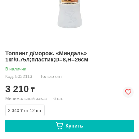
Топпинг д/морож. «Миндаль»
1кг/0.75л;пластик;D=8,H=26см
В наличии
Код: 5032113
Только опт
3 210
₸
Минимальный заказ — 6 шт.
2 340 ₸
от 12 шт.
Купить