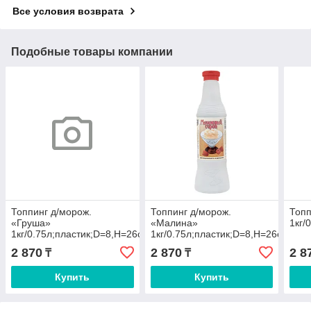
Все условия возврата
Подобные товары компании
Топпинг д/морож.
Топпинг д/морож.
Топп
«Груша»
«Малина»
1кг/
1кг/0.75л;пластик;D=8,H=26см
1кг/0.75л;пластик;D=8,H=26см
2 870
2 870
2 8
₸
₸
Купить
Купить