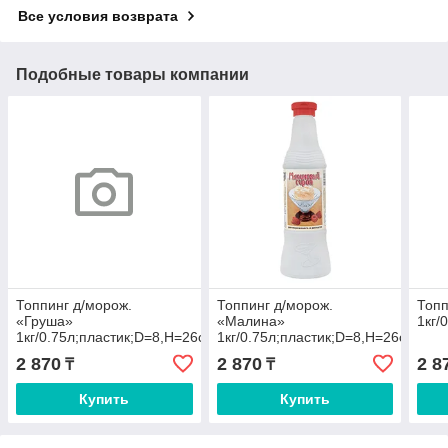
Все условия возврата
Подобные товары компании
Топпинг д/морож.
Топпинг д/морож.
Топп
«Груша»
«Малина»
1кг/
1кг/0.75л;пластик;D=8,H=26см
1кг/0.75л;пластик;D=8,H=26см
2 870
2 870
2 8
₸
₸
Купить
Купить