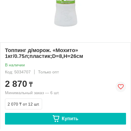
Топпинг д/морож. «Мохито»
1кг/0.75л;пластик;D=8,H=26см
В наличии
Код: 5034707
Только опт
2 870
₸
Минимальный заказ — 6 шт.
2 070 ₸
от 12 шт.
Купить