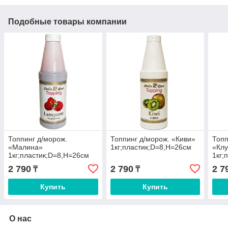
Подобные товары компании
Топпинг д/морож.
Топпинг д/морож. «Киви»
Топп
«Малина»
1кг;пластик;D=8,H=26см
«Кл
1кг;пластик;D=8,H=26см
1кг;
2 790
2 790
2 7
₸
₸
Купить
Купить
О нас