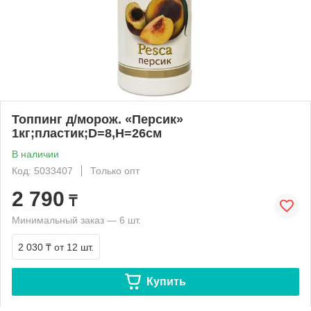
Топпинг д/морож. «Персик»
1кг;пластик;D=8,H=26см
В наличии
Код: 5033407
Только опт
2 790
₸
Минимальный заказ — 6 шт.
2 030 ₸
от 12 шт.
Купить