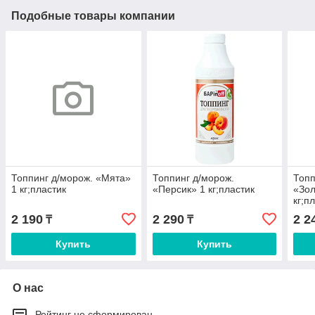
Подобные товары компании
Топпинг д/морож. «Мята»
Топпинг д/морож.
Топп
1 кг;пластик
«Персик» 1 кг;пластик
«Зол
кг;п
2 190
2 290
2 2
₸
₸
Купить
Купить
О нас
Рейтинг не сформирован