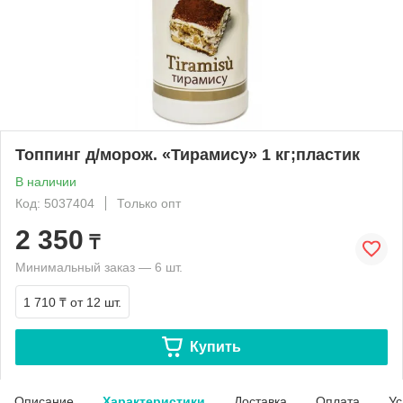
Топпинг д/морож. «Тирамису» 1 кг;пластик
В наличии
Код: 5037404
Только опт
2 350
₸
Минимальный заказ — 6 шт.
1 710 ₸
от 12 шт.
Купить
Описание
Характеристики
Доставка
Оплата
Ус