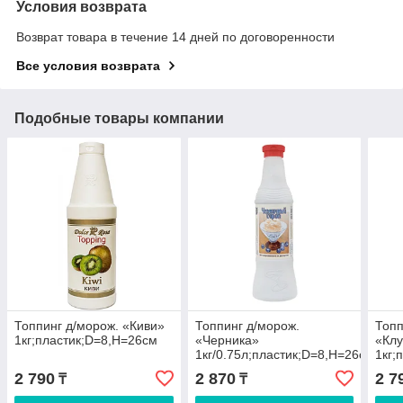
Условия возврата
Возврат товара в течение 14 дней по договоренности
Все условия возврата
Подобные товары компании
Топпинг д/морож. «Киви»
Топпинг д/морож.
Топп
1кг;пластик;D=8,H=26см
«Черника»
«Кл
1кг/0.75л;пластик;D=8,H=26см
1кг;
2 790
2 870
2 7
₸
₸