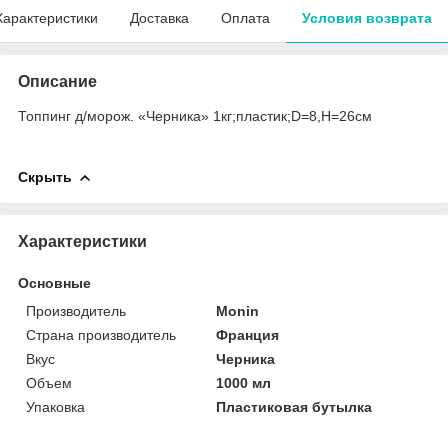
Характеристики
Доставка
Оплата
Условия возврата
Описание
Топпинг д/морож. «Черника» 1кг;пластик;D=8,H=26см
Скрыть
Характеристики
Основные
Производитель
Monin
Страна производитель
Франция
Вкус
Черника
Объем
1000 мл
Упаковка
Пластиковая бутылка