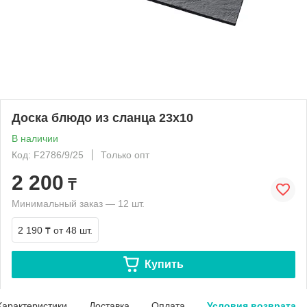
Доска блюдо из сланца 23х10
В наличии
Код: F2786/9/25
Только опт
2 200
₸
Минимальный заказ — 12 шт.
2 190 ₸
от 48 шт.
Купить
Характеристики
Доставка
Оплата
Условия возврата