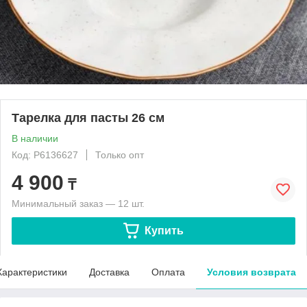
Тарелка для пасты 26 см
В наличии
Код: P6136627
Только опт
4 900
₸
Минимальный заказ — 12 шт.
Купить
Характеристики
Доставка
Оплата
Условия возврата