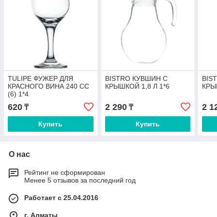
TULIPE ФУЖЕР ДЛЯ
BISTRO КУВШИН С
BIS
КРАСНОГО ВИНА 240 СС
КРЫШКОЙ 1,8 Л 1*6
КРЫ
(6) 1*4
620
2 290
2 1
₸
₸
Купить
Купить
О нас
Рейтинг не сформирован
Менее 5 отзывов за последний год
Работает с 25.04.2016
г. Алматы