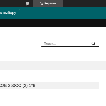
Корзина
 к выбору
Е 250СС (2) 1*8