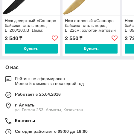
Нож десертный «Саппоро
Нож столовый «Саппоро
Нож
бэйсик»; сталь нерж.;
бэйсик»; сталь нерж.;
бэйс
L=200/100,B=16мм;
L=22см; золотой,матовый
L=85
черный,матовый
чер
2 540
2 550
2 7
₸
₸
Купить
Купить
О нас
Рейтинг не сформирован
Менее 5 отзывов за последний год
Работает с 25.04.2016
г. Алматы
ул. Гоголя 253, Алматы, Казахстан
Контакты
Сегодня работает с 09:00 до 18:00