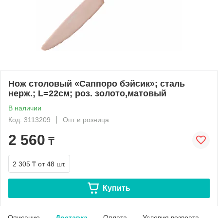
Нож столовый «Саппоро бэйсик»; сталь
нерж.; L=22см; роз. золото,матовый
В наличии
Код: 3113209
Опт и розница
2 560
₸
2 305 ₸
от 48 шт.
Купить
Описание
Доставка
Оплата
Условия возврата