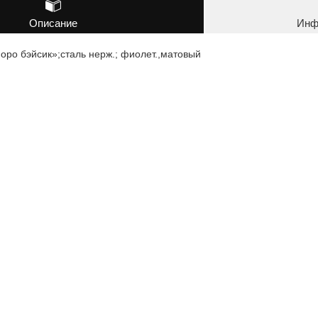
Описание
Инф
ро бэйсик»;сталь нерж.; фиолет.,матовый