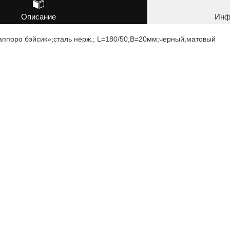
Описание
Инф
аппоро бэйсик»;сталь нерж.; L=180/50,B=20мм;черный,матовый