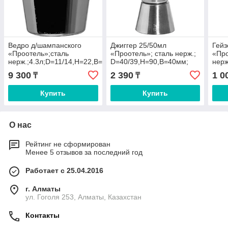
Ведро д/шампанского
Джиггер 25/50мл
Гейз
«Проотель»;сталь
«Проотель»; сталь нерж.;
«Про
нерж.;4.3л;D=11/14,H=22,B=21см;металлич.
D=40/39,H=90,B=40мм;
нерж
металлич.
9 300
2 390
1 0
₸
₸
Купить
Купить
О нас
Рейтинг не сформирован
Менее 5 отзывов за последний год
Работает с 25.04.2016
г. Алматы
ул. Гоголя 253, Алматы, Казахстан
Контакты