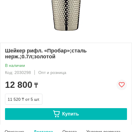
Шейкер рифл. «Пробар»;сталь
нерж.;0.7л;золотой
В наличии
Код: 2030298
Опт и розница
12 800
₸
11 520 ₸
от 5 шт.
Купить
Описание
Доставка
Оплата
Условия возврата