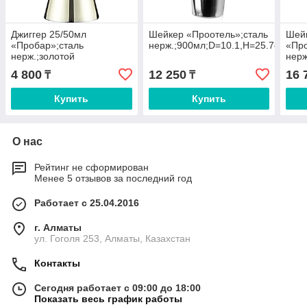
Джиггер 25/50мл
Шейкер «Проотель»;сталь
Шей
«Пробар»;сталь
нерж.;900мл;D=10.1,H=25.7см;мет
«Про
нерж.;золотой
нерж
4 800
12 250
16 
₸
₸
Купить
Купить
О нас
Рейтинг не сформирован
Менее 5 отзывов за последний год
Работает с 25.04.2016
г. Алматы
ул. Гоголя 253, Алматы, Казахстан
Контакты
Сегодня работает с 09:00 до 18:00
Показать весь график работы