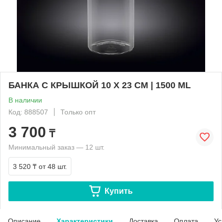
БАНКА С КРЫШКОЙ 10 X 23 CM | 1500 ML
В наличии
Код: 888507
Только опт
3 700
₸
Минимальный заказ — 12 шт.
3 520 ₸
от 48 шт.
Купить
Описание
Характеристики
Доставка
Оплата
Ус