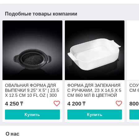
Подобные товары компании
ОВАЛЬНАЯ ФОРМА ДЛЯ
ФОРМА ДЛЯ ЗАПЕКАНИЯ
СОУС
ВЫПЕЧКИ 9.25" X 5" | 23.5
С РУЧКАМИ, 23 X 14,5 X 5
CM 6
X 12.5 CM 10 FL OZ | 300
CM 860 МЛ В ЦВЕТНОЙ
ML
КОРОБКЕ
4 250
4 200
800
₸
₸
Купить
Купить
О нас