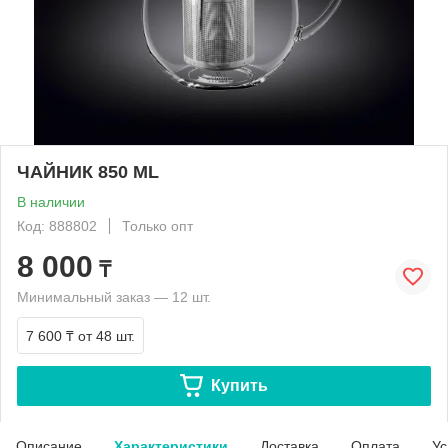
ЧАЙНИК 850 ML
В наличии
Код: 888802
Только опт
8 000
₸
Минимальный заказ — 12 шт.
7 600 ₸
от 48 шт.
Купить
Описание
Характеристики
Доставка
Оплата
Ус