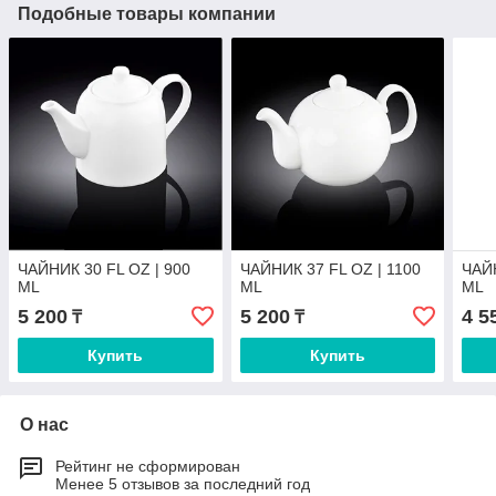
Подобные товары компании
ЧАЙНИК 30 FL OZ | 900
ЧАЙНИК 37 FL OZ | 1100
ЧАЙН
ML
ML
ML
5 200
5 200
4 5
₸
₸
Купить
Купить
О нас
Рейтинг не сформирован
Менее 5 отзывов за последний год