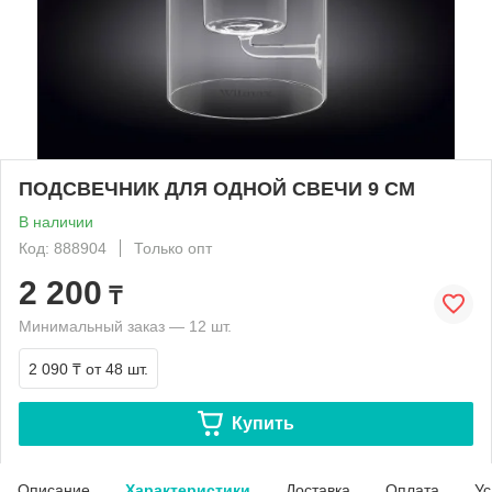
ПОДСВЕЧНИК ДЛЯ ОДНОЙ СВЕЧИ 9 CM
В наличии
Код: 888904
Только опт
2 200
₸
Минимальный заказ — 12 шт.
2 090 ₸
от 48 шт.
Купить
Описание
Характеристики
Доставка
Оплата
Ус