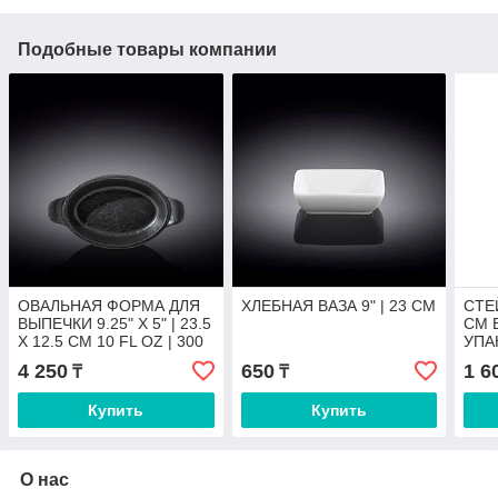
Подобные товары компании
ОВАЛЬНАЯ ФОРМА ДЛЯ
ХЛЕБНАЯ ВАЗА 9" | 23 CM
СТЕЙ
ВЫПЕЧКИ 9.25" X 5" | 23.5
CM 
X 12.5 CM 10 FL OZ | 300
УПА
ML
4 250
650
1 6
₸
₸
Купить
Купить
О нас