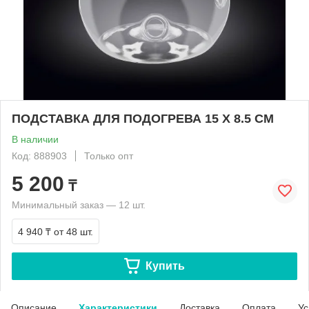
ПОДСТАВКА ДЛЯ ПОДОГРЕВА 15 X 8.5 CM
В наличии
Код: 888903
Только опт
5 200
₸
Минимальный заказ — 12 шт.
4 940 ₸
от 48 шт.
Купить
Описание
Характеристики
Доставка
Оплата
Ус