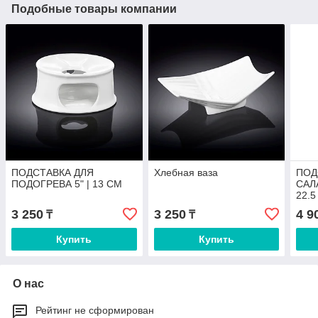
Подобные товары компании
ПОДСТАВКА ДЛЯ
Хлебная ваза
ПОД
ПОДОГРЕВА 5" | 13 CM
САЛА
22.5
3 250
3 250
4 9
₸
₸
Купить
Купить
О нас
Рейтинг не сформирован