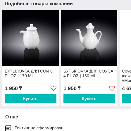
Подобные товары компании
БУТЫЛОЧКА ДЛЯ СОИ 6
БУТЫЛОЧКА ДЛЯ СОУСА
Соус
FL OZ | 170 ML
4 FL OZ | 130 ML
шок
«Мон
1 950
1 950
4 6
₸
₸
Купить
Купить
О нас
Рейтинг не сформирован