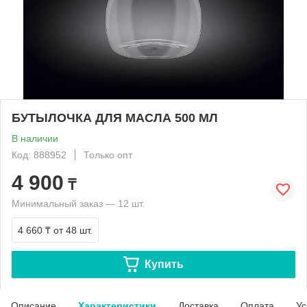
БУТЫЛОЧКА ДЛЯ МАСЛА 500 МЛ
В наличии
Код: 888952
Только опт
4 900
₸
Минимальный заказ — 12 шт.
4 660 ₸
от 48 шт.
Купить
Описание
Характеристики
Доставка
Оплата
Ус