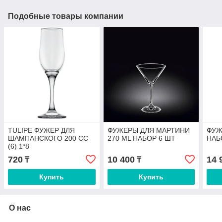
Подобные товары компании
TULIPE ФУЖЕР ДЛЯ
ФУЖЕРЫ ДЛЯ МАРТИНИ
ФУЖ
ШАМПАНСКОГО 200 СС
270 ML НАБОР 6 ШТ
НАБ
(6) 1*8
720
10 400
14 
₸
₸
Купить
Купить
О нас