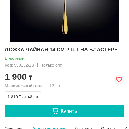
ЛОЖКА ЧАЙНАЯ 14 СМ 2 ШТ НА БЛАСТЕРЕ
В наличии
Код: 999152/2B
Только опт
1 900
₸
Минимальный заказ — 12 шт.
1 810 ₸
от 48 шт.
Купить
Описание
Характеристики
Доставка
Оплата
Ус