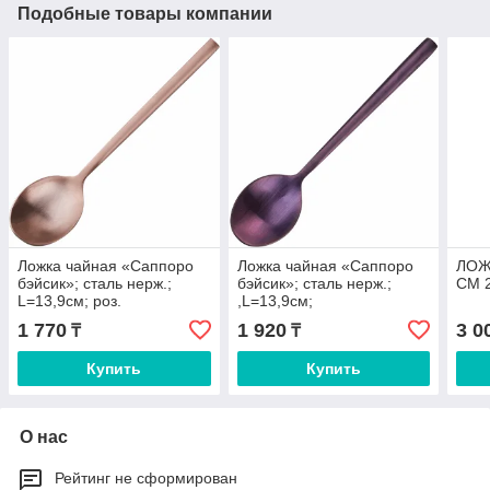
Подобные товары компании
Ложка чайная «Саппоро
Ложка чайная «Саппоро
ЛОЖ
бэйсик»; сталь нерж.;
бэйсик»; сталь нерж.;
СМ 
L=13,9см; роз.
,L=13,9см;
золото,матовый
фиолет.,матовый
1 770
1 920
3 0
₸
₸
Купить
Купить
О нас
Рейтинг не сформирован