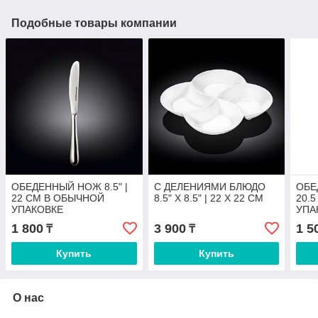
Подобные товары компании
ОБЕДЕННЫЙ НОЖ 8.5" |
С ДЕЛЕНИЯМИ БЛЮДО
ОБЕ
22 CM В ОБЫЧНОЙ
8.5" X 8.5" | 22 X 22 CM
20.
УПАКОВКЕ
УПА
1 800
3 900
1 5
₸
₸
Купить
Купить
О нас