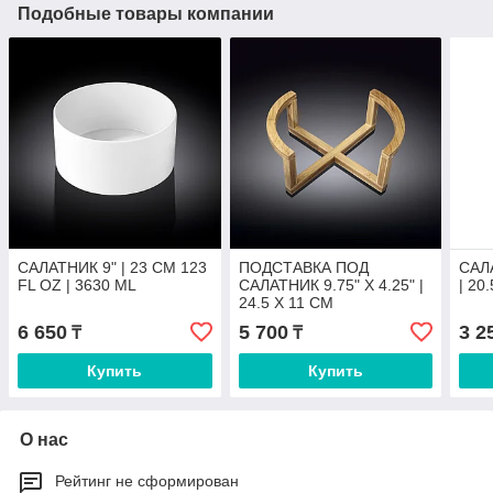
Подобные товары компании
САЛАТНИК 9" | 23 CM 123
ПОДСТАВКА ПОД
САЛА
FL OZ | 3630 ML
САЛАТНИК 9.75" X 4.25" |
| 20
24.5 X 11 CM
6 650
5 700
3 2
₸
₸
Купить
Купить
О нас
Рейтинг не сформирован