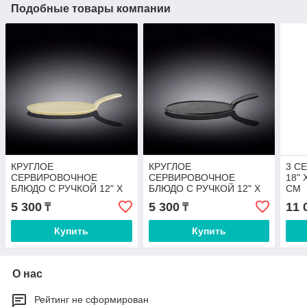
Подобные товары компании
КРУГЛОЕ
КРУГЛОЕ
3 С
СЕРВИРОВОЧНОЕ
СЕРВИРОВОЧНОЕ
18" 
БЛЮДО С РУЧКОЙ 12" X
БЛЮДО С РУЧКОЙ 12" X
CM
8.5" | 30.5 X 21.5 CM
8.5" | 30.5 X 21.5 CM
5 300
5 300
11 
₸
₸
Купить
Купить
О нас
Рейтинг не сформирован