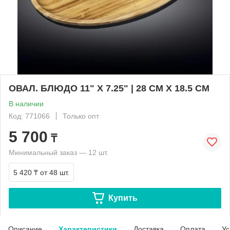
ОВАЛ. БЛЮДО 11" X 7.25" | 28 CM X 18.5 CM
В наличии
Код: 771066
Только опт
5 700
₸
Минимальный заказ — 12 шт.
5 420 ₸
от 48 шт.
Купить
Описание
Характеристики
Доставка
Оплата
Ус