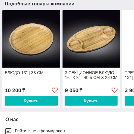
Подобные товары компании
БЛЮДО 13" | 33 CM
3 СЕКЦИОННОЕ БЛЮДО
ТРЕ
16" X 9" | 40.5 CM X 23 CM
13" 
10 200
9 050
3 9
₸
₸
Купить
Купить
О нас
Рейтинг не сформирован