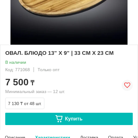
ОВАЛ. БЛЮДО 13" X 9" | 33 CM X 23 CM
В наличии
Код: 771068
Только опт
7 500
₸
Минимальный заказ — 12 шт.
7 130 ₸
от 48 шт.
Купить
Описание
Характеристики
Доставка
Оплата
Ус