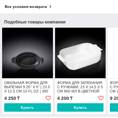
Все условия возврата
Подобные товары компании
ОВАЛЬНАЯ ФОРМА ДЛЯ
ФОРМА ДЛЯ ЗАПЕКАНИЯ
ФОР
ВЫПЕЧКИ 9.25" X 5" | 23.5
С РУЧКАМИ, 23 X 14,5 X 5
С РУ
X 12.5 CM 10 FL OZ | 300
CM 860 МЛ В ЦВЕТНОЙ
CM 
ML
КОРОБКЕ
КОР
4 250
4 200
9 2
₸
₸
Купить
Купить