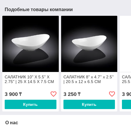
Подобные товары компании
САЛАТНИК 10" X 5.5" X
САЛАТНИК 8" x 4.7'' x 2.5''
САЛА
2.75" | 25 X 14.5 X 7.5 CM
| 20.5 x 12 x 6.5 CM
25.5
3 900
3 250
3 9
₸
₸
Купить
Купить
О нас