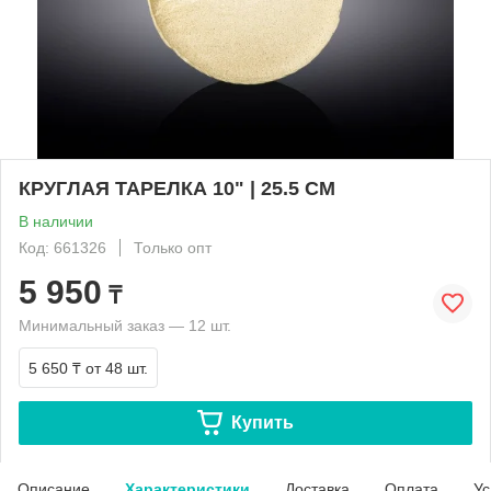
КРУГЛАЯ ТАРЕЛКА 10" | 25.5 CM
В наличии
Код: 661326
Только опт
5 950
₸
Минимальный заказ — 12 шт.
5 650 ₸
от 48 шт.
Купить
Описание
Характеристики
Доставка
Оплата
Ус