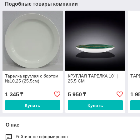
Подобные товары компании
Тарелка круглая с бортом
КРУГЛАЯ ТАРЕЛКА 10" |
ТАРЕ
№10,25 (25.5см)
25.5 CM
1 345
5 950
1 9
₸
₸
Купить
Купить
О нас
Рейтинг не сформирован