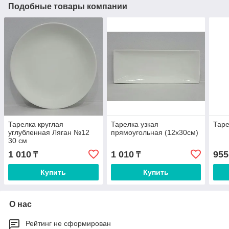
Подобные товары компании
Тарелка круглая
Тарелка узкая
Таре
углубленная Ляган №12
прямоугольная (12х30см)
30 см
1 010
1 010
955
₸
₸
Купить
Купить
О нас
Рейтинг не сформирован