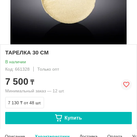
ТАРЕЛКА 30 СМ
В наличии
Код: 661328
Только опт
7 500
₸
Минимальный заказ — 12 шт.
7 130 ₸
от 48 шт.
Купить
Описание
Характеристики
Доставка
Оплата
Ус