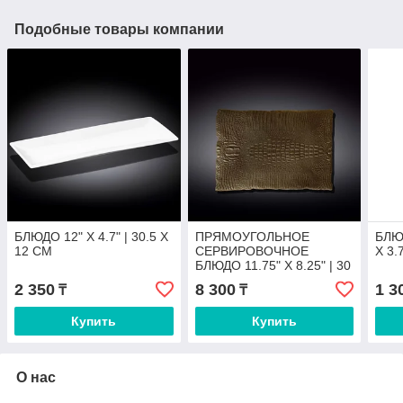
Подобные товары компании
БЛЮДО 12" X 4.7" | 30.5 X
ПРЯМОУГОЛЬНОЕ
БЛЮД
12 CM
СЕРВИРОВОЧНОЕ
X 3.
БЛЮДО 11.75" X 8.25" | 30
X 21 CM
2 350
8 300
1 3
₸
₸
Купить
Купить
О нас