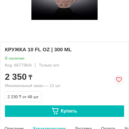
КРУЖКА 10 FL OZ | 300 ML
В наличии
Код: 667736/А
Только опт
2 350
₸
Минимальный заказ — 12 шт.
2 230 ₸
от 48 шт.
Купить
Описание
Характеристики
Доставка
Оплата
Ус