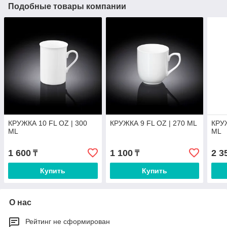
Подобные товары компании
КРУЖКА 10 FL OZ | 300
КРУЖКА 9 FL OZ | 270 ML
КРУЖ
ML
ML
1 600
1 100
2 3
₸
₸
Купить
Купить
О нас
Рейтинг не сформирован