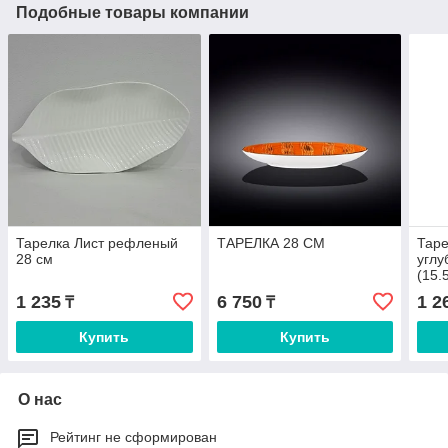
Подобные товары компании
Тарелка Лист рефленый
ТАРЕЛКА 28 СМ
Таре
28 см
угл
(15.
1 235
6 750
1 2
₸
₸
Купить
Купить
О нас
Рейтинг не сформирован