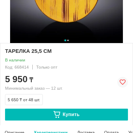
ТАРЕЛКА 25,5 СМ
В наличии
Код: 668414
Только опт
5 950
₸
Минимальный заказ — 12 шт.
5 650 ₸
от 48 шт.
Купить
Описание
Характеристики
Доставка
Оплата
Ус