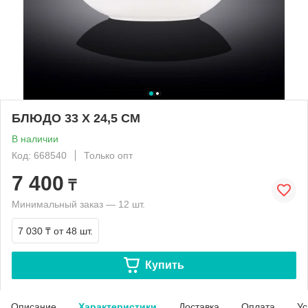
БЛЮДО 33 Х 24,5 СМ
В наличии
Код: 668540
Только опт
7 400
₸
Минимальный заказ — 12 шт.
7 030 ₸
от 48 шт.
Купить
Описание
Характеристики
Доставка
Оплата
Ус