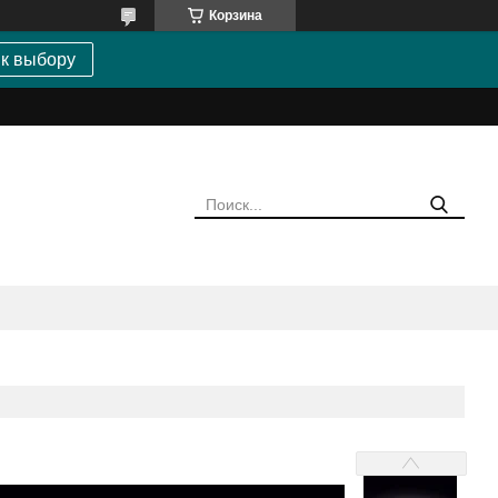
Корзина
 к выбору
M